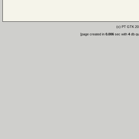
(c)
PT GTK
20
[page created in
0.006
sec with
4
db qu